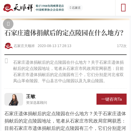
石家庄
石家庄遗体捐献后的定点陵园在什么地方？
石家庄天顺祥
2020-08-13 17:28:13
172次
石家庄遗体捐献后的定点陵园在什么地方？关于石家庄遗体捐
献后的定点陵园地址，笔者从石家庄市民政局官网获悉：目前
石家庄市遗体捐献后的定点陵园有三个，它们分别是河北省双
凤山革命陵园、平山县古中山陵园以及九泉山陵园。
王敏
一键咨询Ta
资深选墓顾问
石家庄遗体捐献后的定点陵园在什么地方？关于石家庄遗体
捐献后的定点陵园地址，笔者从石家庄市民政局官网获悉：
目前石家庄市遗体捐献后的定点陵园有三个，它们分别是河