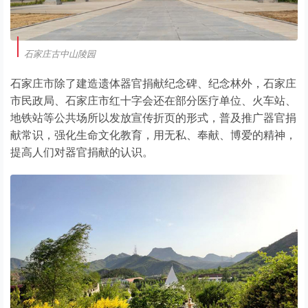
石家庄古中山陵园
石家庄市除了建造遗体器官捐献纪念碑、纪念林外，石家庄
市民政局、石家庄市红十字会还在部分医疗单位、火车站、
地铁站等公共场所以发放宣传折页的形式，普及推广器官捐
献常识，强化生命文化教育，用无私、奉献、博爱的精神，
提高人们对器官捐献的认识。