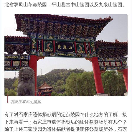
北省双凤山革命陵园、平山县古中山陵园以及九泉山陵园。
石家庄双凤山陵园
有了对石家庄遗体捐献后的定点陵园在什么地方的了解，接
下来再看一下石家庄市遗体捐献后的缅怀祭奠场所有几个？
除了上述三家陵园为遗体捐献者提供缅怀祭奠场所外，石家