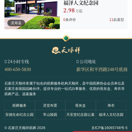
福泽人文纪念园
2.98
0
条评价
11
款墓型
灵寿县
24小时专线
公司地址
400-650-5830
新华区和平西路248号底商
石家庄天顺祥隶属于知名的殡葬服务机构天顺祥，是中国殡葬协会会员单位及
石家庄各陵园战略伙伴。
提供专业的一站式白事服务、优质的骨灰盒、寿衣等
殡葬产品、选墓服务
殡葬服务
灵堂布置
骨灰盒
寿衣
安德生命纪念公园
常山陵园
天安堂纪念园公墓
福泽人文纪念园
© 石家庄天顺祥殡葬 2026
京ICP备16065748号-5