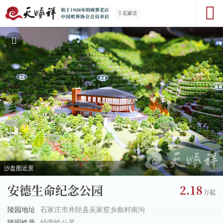
石家庄
近景
交通位
安德生命纪念公园
2.18
陵园地址
石家庄市井陉县吴家窑乡彪村南沟
陵园性质
经营性公墓