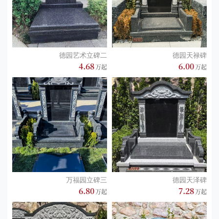
德园艺术立碑二
德园天禄碑
4.68
6.00
万福园立碑三
德园天泽碑
6.80
7.28