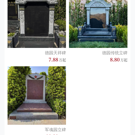
德园天祥碑
德园传统立碑
7.88
8.80
军魂园立碑