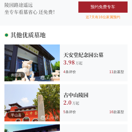
陵园路途遥远
预约免费专车
坐专车看墓省心 还
免费！
近7天有16位家属预约
其他优质墓地
天安堂纪念园公墓
3.98
4
条评价
11
款墓型
井陉县
古中山陵园
2.0
5
条评价
16
款墓型
平山县