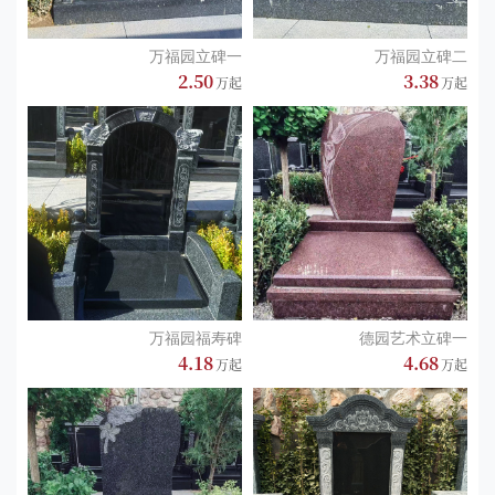
石家庄安德生命纪念公园分别为恩、泽、德、芳、福、祐、瑞、梦
万福园立碑一
万福园立碑二
八大园区，及军魂园和信仰园。
2.50
3.38
安德生命纪念公园提供6大板块服务，包含：一站式业务办理、多元
化祭祀服务、管家服务制作验收、墓园环境维护服务、网络平台客
户关怀、个性化葬礼服务。同时还为选购和来园祭扫的客户提供餐
厅服务。
万福园福寿碑
德园艺术立碑一
4.18
4.68