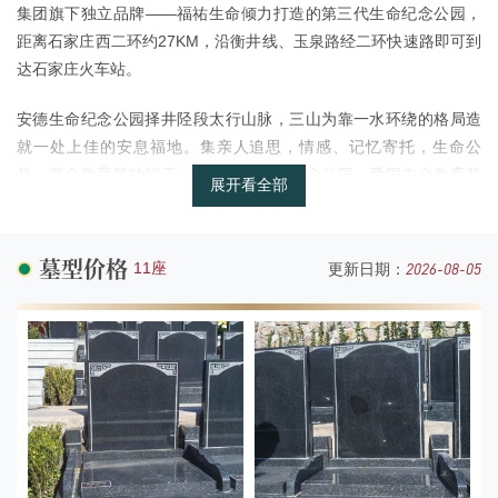
集团旗下独立品牌——福祐生命倾力打造的第三代生命纪念公园，
距离石家庄西二环约27KM，沿衡井线、玉泉路经二环快速路即可到
达石家庄火车站。
安德生命纪念公园择井陉段太行山脉，三山为靠一水环绕的格局造
就一处上佳的安息福地。集亲人追思，情感、记忆寄托，生命公
益，革命教育等功能于一体，打造生命纪念公园、爱国主义教育基
地，公益事业示范基地，承载城市文明，传承家族文化。
安德生命纪念公园以41道工序精工匠作、8道精工工艺匠造多种墓
墓型价格
2026-08-05
11座
更新日期：
型。引入创新材质铝化纤箱涵，从根源上解决渗水、受潮等常见客
户痛点和行业弊病，给予生命无上尊重。福祐园创制一对一管家式
全周期服务体系，形成6大服务核心版块、6大服务环节秉持“服务全
覆盖”的准则，打造一站式生命文化服务平台。
服务中心采用立柱、大玻幕、钢结构，红褐色陶土立面，三层服务
中心，为祭奠之人提供全程守候和陪伴。一层涵盖鲜花售卖、骨灰
纪念堂、追思厅、家属VIP休息室等功能；二层餐厅为参与悼念的家
人提供休息进餐的地方；三层为销售讲解区、随葬品区。