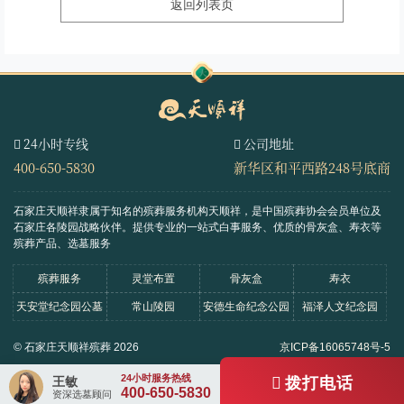
返回列表页
24小时专线
公司地址
400-650-5830
新华区和平西路248号底商
石家庄天顺祥隶属于知名的殡葬服务机构天顺祥，是中国殡葬协会会员单位及
石家庄各陵园战略伙伴。
提供专业的一站式白事服务、优质的骨灰盒、寿衣等
殡葬产品、选墓服务
殡葬服务
灵堂布置
骨灰盒
寿衣
天安堂纪念园公墓
常山陵园
安德生命纪念公园
福泽人文纪念园
© 石家庄天顺祥殡葬 2026
京ICP备16065748号-5
王敏
拨打电话
400-650-5830
资深选墓顾问