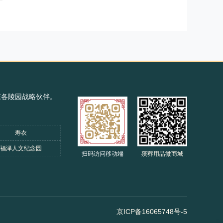
庄各陵园战略伙伴。
寿衣
福泽人文纪念园
扫码访问移动端
殡葬用品微商城
京ICP备16065748号-5