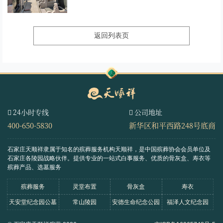
返回列表页
24小时专线
公司地址
400-650-5830
新华区和平西路248号底商
石家庄天顺祥隶属于知名的殡葬服务机构天顺祥，是中国殡葬协会会员单位及
石家庄各陵园战略伙伴。
提供专业的一站式白事服务、优质的骨灰盒、寿衣等
殡葬产品、选墓服务
殡葬服务
灵堂布置
骨灰盒
寿衣
天安堂纪念园公墓
常山陵园
安德生命纪念公园
福泽人文纪念园