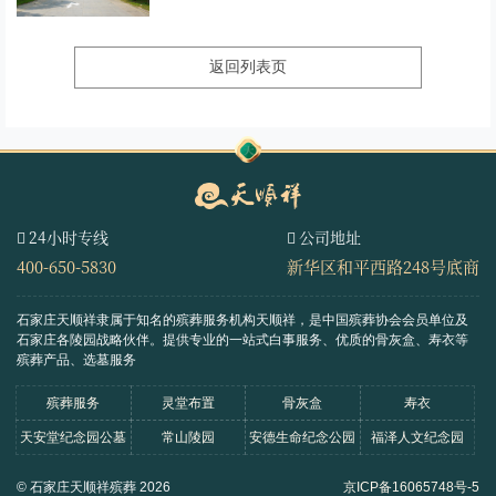
返回列表页
24小时专线
公司地址
400-650-5830
新华区和平西路248号底商
石家庄天顺祥隶属于知名的殡葬服务机构天顺祥，是中国殡葬协会会员单位及
石家庄各陵园战略伙伴。
提供专业的一站式白事服务、优质的骨灰盒、寿衣等
殡葬产品、选墓服务
殡葬服务
灵堂布置
骨灰盒
寿衣
天安堂纪念园公墓
常山陵园
安德生命纪念公园
福泽人文纪念园
© 石家庄天顺祥殡葬 2026
京ICP备16065748号-5