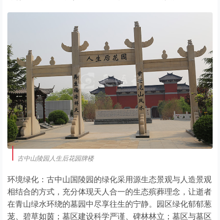
古中山陵园人生后花园牌楼
环境绿化：古中山国陵园的绿化采用源生态景观与人造景观
相结合的方式，充分体现天人合一的生态殡葬理念，让逝者
在青山绿水环绕的墓园中尽享往生的宁静。园区绿化郁郁葱
茏、碧草如茵；墓区建设科学严谨、碑林林立；墓区与墓区