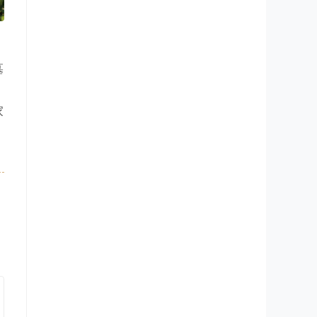
墓
，
家