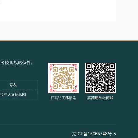
庄各陵园战略伙伴。
寿衣
福泽人文纪念园
扫码访问移动端
殡葬用品微商城
京ICP备16065748号-5