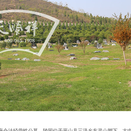
座合法经营性公墓。陵园位于平山县三汲乡东灵山脚下，古