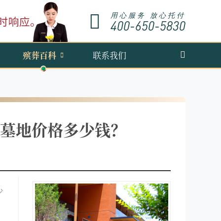
用心服务 放心托付
400-650-5830
殡葬百科
联系我们
墓地价格多少钱？
少