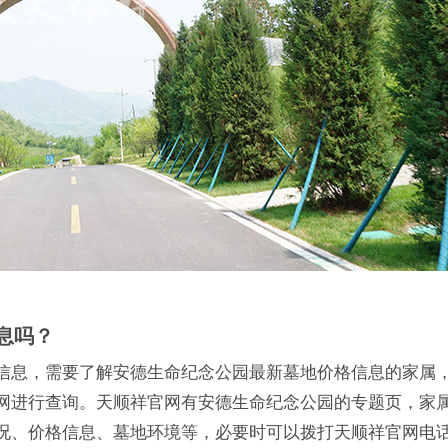
息吗？
信息，需要了解安德生命纪念公园最新墓地价格信息的家属
网进行查询。天顺祥官网有安德生命纪念公园的专题页，家
况、价格信息、墓地环境等，必要时可以拨打天顺祥官网电