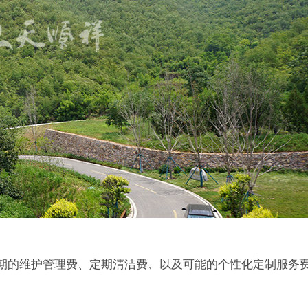
期的维护管理费、定期清洁费、以及可能的个性化定制服务