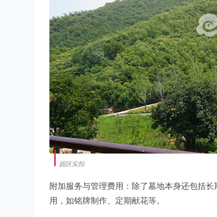
园区实拍
附加服务与管理费用：除了墓地本身还包括长
用，如铭牌制作、定期献花等。