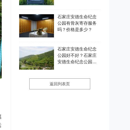
石家庄安德生命纪念
公园有骨灰寄存服务
吗？价格是多少？
石家庄安德生命纪念
公园好不好？石家庄
安德生命纪念公园价
格多少
返回列表页
，
属
话