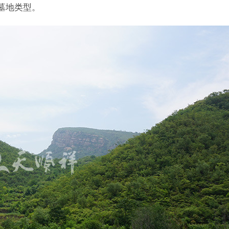
墓地类型。