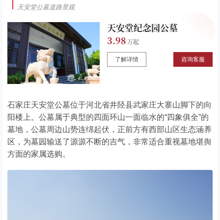
天安堂公墓道路景观
天安堂纪念园公墓
3.98
了解详情
咨询客服
石家庄天安堂公墓位于河北省井陉县武家庄大寨山脚下的向
阳楼上。公墓属于典型的四面环山一面临水的“四象俱全”的
墓地，公墓周边山势连绵起伏，正前方有西部山区生态涵养
区，为墓园输送了源源不断的吉气，非常适合重视墓地堪舆
方面的家属选购。