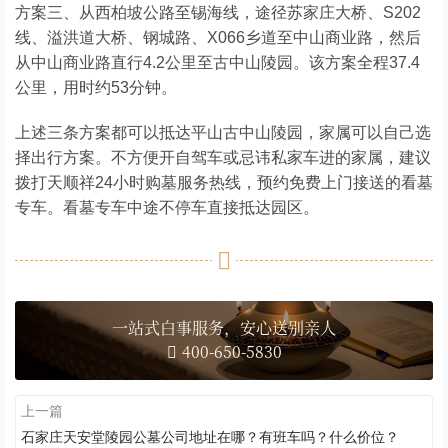
方案三、从西柏坡公路至锡海线，途径苏家庄大桥、S202
线、溢洪道大桥、钢城路、X066乡道至中山商业路，然后
从中山商业路直行4.2公里至古中山陵园。该方案全程37.4
公里，用时约53分钟。
上述三条方案都可以抵达平山古中山陵园，家属可以自己选
择出行方案。不方便开自驾车或忌讳私家车进的家属，建议
拨打天顺祥24小时购墓服务热线，预约免费上门接送的看墓
专车。看墓专车中途不停车直接抵达园区。
一站式白事服务，安心送别亲人
400-650-5830
上一篇
石家庄天安堂陵园公墓公司地址在哪？有班车吗？什么价位？