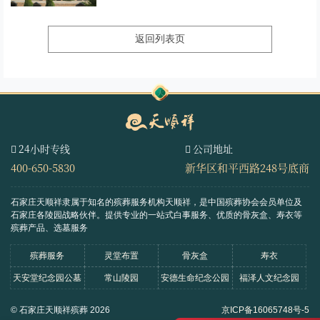
返回列表页
24小时专线
公司地址
400-650-5830
新华区和平西路248号底商
石家庄天顺祥隶属于知名的殡葬服务机构天顺祥，是中国殡葬协会会员单位及
石家庄各陵园战略伙伴。
提供专业的一站式白事服务、优质的骨灰盒、寿衣等
殡葬产品、选墓服务
殡葬服务
灵堂布置
骨灰盒
寿衣
天安堂纪念园公墓
常山陵园
安德生命纪念公园
福泽人文纪念园
© 石家庄天顺祥殡葬 2026
京ICP备16065748号-5