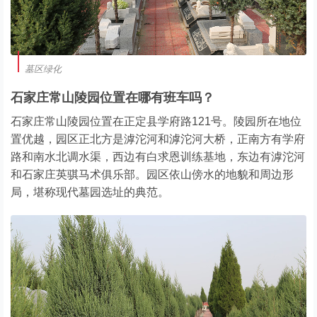
墓区绿化
石家庄常山陵园位置在哪有班车吗？
石家庄常山陵园位置在正定县学府路121号。陵园所在地位
置优越，园区正北方是滹沱河和滹沱河大桥，正南方有学府
路和南水北调水渠，西边有白求恩训练基地，东边有滹沱河
和石家庄英骐马术俱乐部。园区依山傍水的地貌和周边形
局，堪称现代墓园选址的典范。