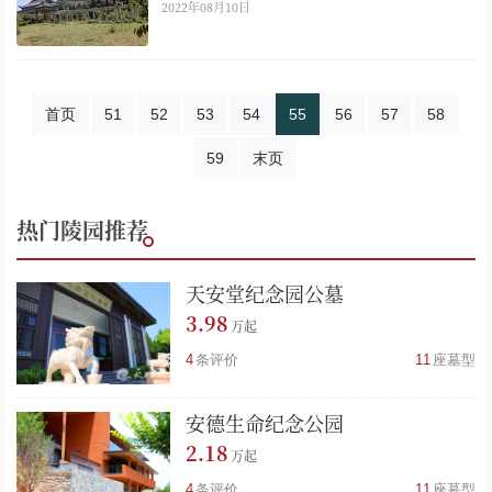
2022年08月10日
首页
51
52
53
54
55
56
57
58
59
末页
热门陵园推荐
天安堂纪念园公墓
3.98
4
条评价
11
座墓型
安德生命纪念公园
2.18
4
条评价
11
座墓型