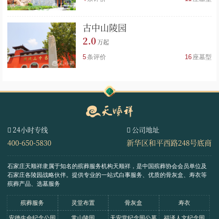
古中山陵园
2.0
5
条评价
16
座墓型
24小时专线
公司地址
400-650-5830
新华区和平西路248号底商
石家庄天顺祥隶属于知名的殡葬服务机构天顺祥，是中国殡葬协会会员单位及
石家庄各陵园战略伙伴。
提供专业的一站式白事服务、优质的骨灰盒、寿衣等
殡葬产品、选墓服务
殡葬服务
灵堂布置
骨灰盒
寿衣
安德生命纪念公园
常山陵园
天安堂纪念园公墓
福泽人文纪念园