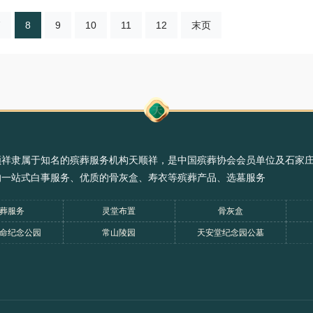
7
8
9
10
11
12
末页
顺祥隶属于知名的殡葬服务机构天顺祥，是中国殡葬协会会员单位及石家
的一站式白事服务、优质的骨灰盒、寿衣等殡葬产品、选墓服务
葬服务
灵堂布置
骨灰盒
命纪念公园
常山陵园
天安堂纪念园公墓