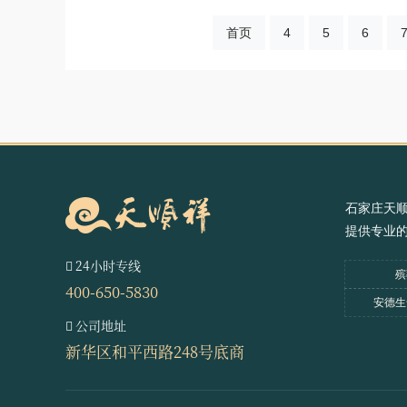
首页
4
5
6
石家庄天
提供专业
24小时专线
殡
400-650-5830
安德生
公司地址
新华区和平西路248号底商