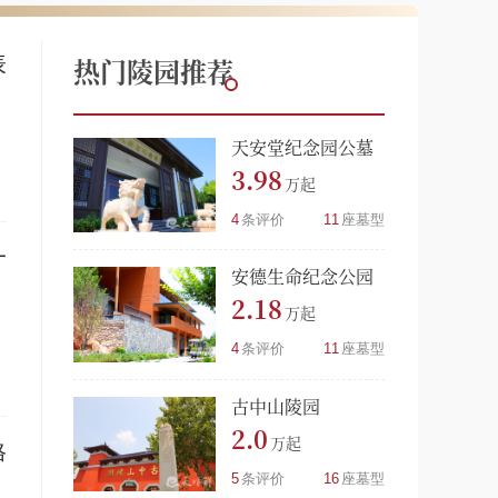
表
热门陵园推荐
天安堂纪念园公墓
3.98
4
条评价
11
座墓型
一
安德生命纪念公园
2.18
4
条评价
11
座墓型
古中山陵园
2.0
格
5
条评价
16
座墓型