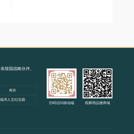
庄各陵园战略伙伴。
寿衣
福泽人文纪念园
扫码访问移动端
殡葬用品微商城