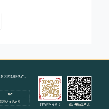
庄各陵园战略伙伴。
寿衣
福泽人文纪念园
扫码访问移动端
殡葬用品微商城