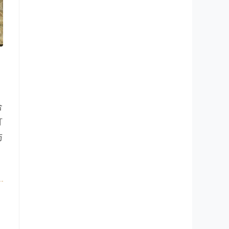
合
打
与