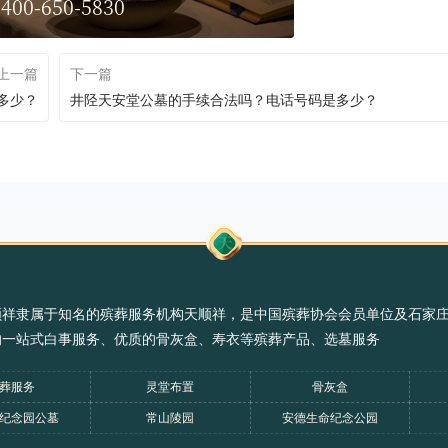
400-650-5830
上一篇
下一篇
多少？
井陉天安堂公墓的手续合法吗？电话号码是多少？
顺祥隶属于知名的殡葬服务机构天顺祥，是中国殡葬协会会员单位及石家
的一站式白事服务、优质的骨灰盒、寿衣等殡葬产品、选墓服务
葬服务
灵堂布置
骨灰盒
纪念园公墓
常山陵园
安德生命纪念公园