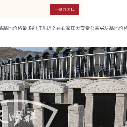
一键咨询Ta
墓墓地价格最多能打几折？在石家庄天安堂公墓买块墓地价