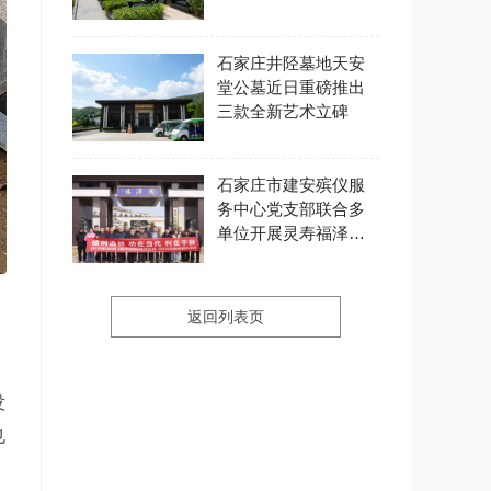
石家庄井陉墓地天安
堂公墓近日重磅推出
三款全新艺术立碑
石家庄市建安殡仪服
务中心党支部联合多
单位开展灵寿福泽园
主题党日活动
返回列表页
没
也