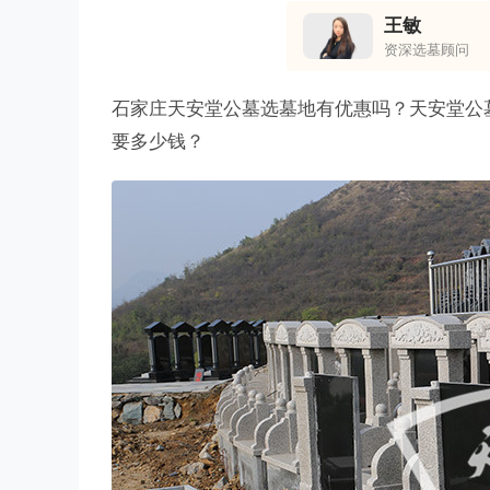
王敏
资深选墓顾问
石家庄天安堂公墓选墓地有优惠吗？天安堂公
要多少钱？